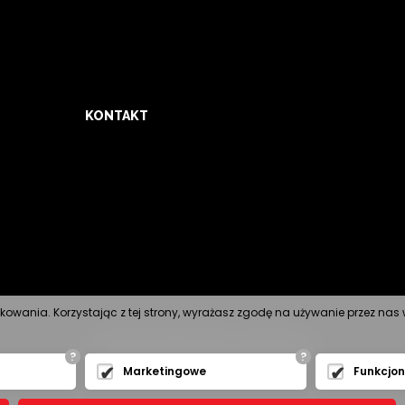
KONTAKT
tkowania. Korzystając z tej strony, wyrażasz zgodę na używanie przez na
Projekt i wykonanie strony www
expo-net.pl
?
?
Marketingowe
Funkcjo