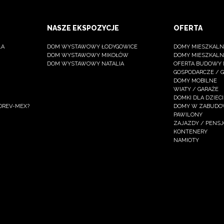
NASZE EKSPOZYCJE
OFERTA
LA
DOM WYSTAWOWY ŁODYGOWICE
DOMY MIESZKALNE
DOM WYSTAWOWY MIKOŁÓW
DOMY MIESZKALN
DOM WYSTAWOWY NATALIA
OFERTA BUDOWY
GOSPODARCZE / 
DOMY MOBILNE
WIATY / GARAŻE
DOMKI DLA DZIECI
DREV-MEX?
DOMY W ZABUDOW
PAWILONY
ZAJAZDY / PENS
KONTENERY
NAMIOTY