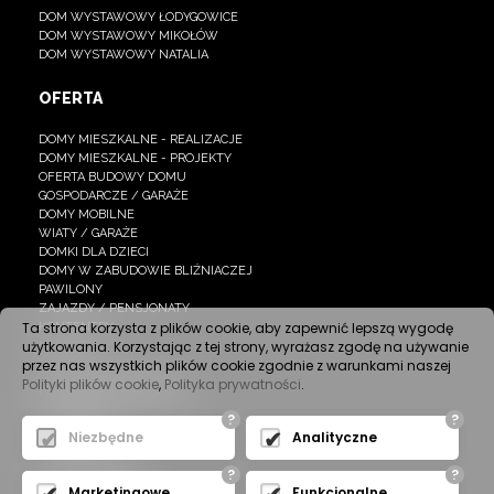
DOM WYSTAWOWY ŁODYGOWICE
DOM WYSTAWOWY MIKOŁÓW
DOM WYSTAWOWY NATALIA
OFERTA
DOMY MIESZKALNE - REALIZACJE
DOMY MIESZKALNE - PROJEKTY
OFERTA BUDOWY DOMU
GOSPODARCZE / GARAŻE
DOMY MOBILNE
WIATY / GARAŻE
DOMKI DLA DZIECI
DOMY W ZABUDOWIE BLIŹNIACZEJ
PAWILONY
ZAJAZDY / PENSJONATY
Ta strona korzysta z plików cookie, aby zapewnić lepszą wygodę
KONTENERY
użytkowania. Korzystając z tej strony, wyrażasz zgodę na używanie
NAMIOTY
przez nas wszystkich plików cookie zgodnie z warunkami naszej
Polityki plików cookie
,
Polityka prywatności
.
NASZE REALIZACJE
?
?
GALERIA
Niezbędne
Analityczne
?
?
BAZA WIEDZY
Marketingowe
Funkcjonalne