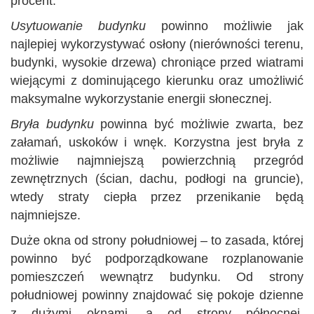
procent.
Usytuowanie budynku
powinno możliwie jak
najlepiej wykorzystywać osłony (nierówności terenu,
budynki, wysokie drzewa) chroniące przed wiatrami
wiejącymi z dominującego kierunku oraz umożliwić
maksymalne wykorzystanie energii słonecznej.
Bryła budynku
powinna być możliwie zwarta, bez
załamań, uskoków i wnęk. Korzystna jest bryła z
możliwie najmniejszą powierzchnią przegród
zewnętrznych (ścian, dachu, podłogi na gruncie),
wtedy straty ciepła przez przenikanie będą
najmniejsze.
Duże okna od strony południowej – to zasada, której
powinno być podporządkowane rozplanowanie
pomieszczeń wewnątrz budynku. Od strony
południowej powinny znajdować się pokoje dzienne
z dużymi oknami, a od strony północnej,