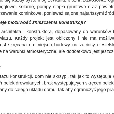
aje się każdy system ogrzewania. Można zastosować og
węglowe, solarne, pompy ciepła gruntowe oraz powiet
rzewanie kominkowe, ponieważ są one najtańszymi źród
ieje możliwość zniszczenia konstrukcji?
 architekta i konstruktora, dopasowany do warunków
iatru. Każdy projekt jest obliczony i nie ma możliw
jest skręcana na miejscu budowy na zaciosy ciesiels
jne na warunki atmosferyczne, ale dodoatkowo jest jes
?
tażu konstrukcji, dom nie skrzypi, tak jak to występu
ń belek drewnianych, brak występujących skręceń belek, 
any do całego układu domu, tak aby ograniczyć jego pra