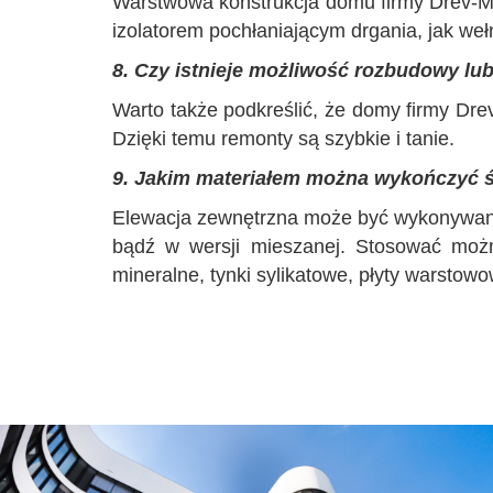
Warstwowa konstrukcja domu firmy Drev-M
izolatorem pochłaniającym drgania, jak weł
8. Czy istnieje możliwość rozbudowy l
Warto także podkreślić, że domy firmy Dr
Dzięki temu remonty są szybkie i tanie.
9. Jakim materiałem można wykończyć 
Elewacja zewnętrzna może być wykonywana
bądź w wersji mieszanej. Stosować moż
mineralne, tynki sylikatowe, płyty warsto