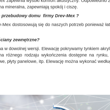
ex zapewnia wysoki komfort akustyczny. Odpowiednio z
na mineralna, zapewniają spokój i ciszę.
ub przebudowy domu firmy Drev-Mex ?
ev-Mex dostosowują się do naszych potrzeb ponieważ 
ściany zewnętrzne?
 w dowolnej wersji. Elewację pokrywamy tynkiem akryl
na różnego rodzaju wykończenia dostępne na rynku, 
wowe, płyty panelowe, itp. Elewację można wykonać wedłu