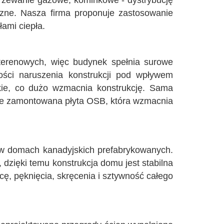
rzewanie gazowe, kominkowe - dystrybucję
rzne. Nasza firma proponuje zastosowanie
łami ciepła.
 terenowych, więc budynek spełnia surowe
ości naruszenia konstrukcji pod wpływem
kie, co dużo wzmacnia konstrukcję. Sama
zcze zamontowana płyta OSB, która wzmacnia
je w domach kanadyjskich prefabrykowanych.
dzięki temu konstrukcja domu jest stabilna
cę, pęknięcia, skręcenia i sztywność całego