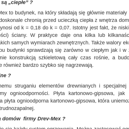
są „ciepłe” ?
Mex
to budynek, na który składają się głównie materiały
 doskonale chronią przed ucieczką ciepła z wnętrza do
ynosi od k = 0,18 do k = 0,07. Istotny jest fakt, że nis
bości) ściany. W praktyce daje ona kilka lub kilkan
ich samych wymiarach zewnętrznych. Także walory eko
pu budynki sprawdzają się zarówno w ciepłym jak i w 
nie konstrukcją szkieletową cały czas rośnie, a bud
e również bardzo szybko się nagrzewają.
lne ?
nemu struganiu elementów drewnianych i specjalnej
ormy ognioodporności. Płyta kartonowo-gipsowa, ja
 płyta ognioodporna kartonowo-gipsowa, która uniemożli
 trudnozapalnej.
ia domów firmy Drev-Mex ?