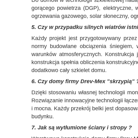
Do domów w technologii szkieletowej nad
gorącego powietrza (DGP), elektryczne, 
ogrzewania gazowego, solar słoneczny, og
5. Czy w przypadku silnych wiatrów istn
Każdy projekt jest przygotowywany przez
normy budowlane obciązenia śniegiem, w
warunków atmosferycznych. Konstrukcja 
konstrukcja spełnia obliczenia konstrukcy
dodatkowo cały szkielet domu.
6. Czy domy firmy Drev-Mex "skrzypią" 
Dzięki stosowaniu własnej technologii mon
Rozwiązanie innowacyjne technologii łącze
i mocna. Każdy przekrój belki jest dopasow
budynku.
7. Jak są wytłumione ściany i stropy ?