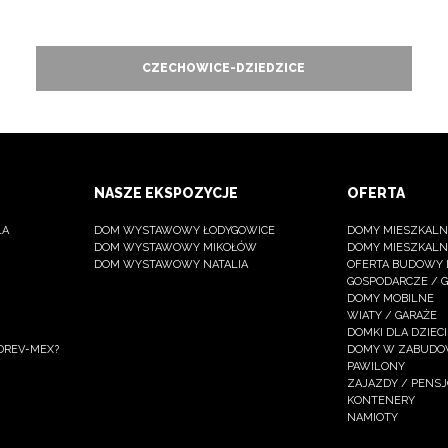
CZECHOWICE-DZIEDZICE
NASZE EKSPOZYCJE
OFERTA
LA
DOM WYSTAWOWY ŁODYGOWICE
DOMY MIESZKALNE
DOM WYSTAWOWY MIKOŁÓW
DOMY MIESZKALN
DOM WYSTAWOWY NATALIA
OFERTA BUDOWY
GOSPODARCZE / 
DOMY MOBILNE
WIATY / GARAŻE
DOMKI DLA DZIECI
DREV-MEX?
DOMY W ZABUDOW
PAWILONY
ZAJAZDY / PENS
KONTENERY
NAMIOTY