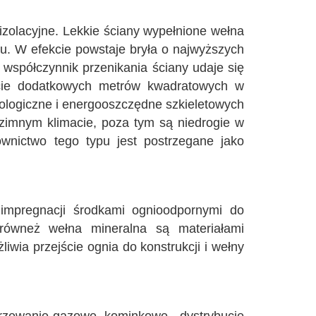
 izolacyjne. Lekkie ściany wypełnione wełna
mu. W efekcie powstaje bryła o najwyższych
ki współczynnik przenikania ściany udaje się
aście dodatkowych metrów kwadratowych w
logiczne i energooszczędne szkieletowych
zimnym klimacie, poza tym są niedrogie w
ownictwo tego typu jest postrzegane jako
 impregnacji środkami ognioodpornymi do
k równeż wełna mineralna są materiałami
wia przejście ognia do konstrukcji i wełny