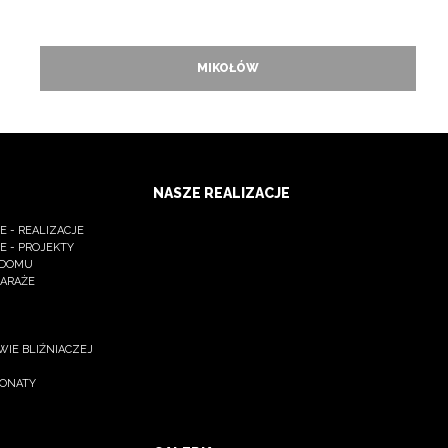
MIKOŁÓW
NASZE REALIZACJE
 - REALIZACJE
E - PROJEKTY
 DOMU
GARAŻE
IE BLIŹNIACZEJ
JONATY