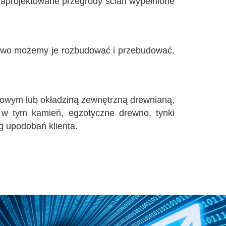
aprojektowane przegrody ścian wypełnione
łatwo możemy je rozbudować i przebudować.
owym lub okładziną zewnętrzną drewnianą,
w tym kamień, egzotyczne drewno, tynki
g upodobań klienta.